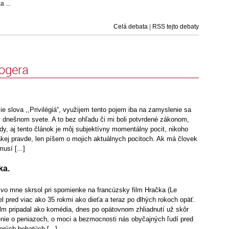
 ...
Celá debata
|
RSS tejto debaty
logera
ie slova ,,Privilégiá“, využijem tento pojem iba na zamyslenie sa
 dnešnom svete. A to bez ohľadu či mi boli potvrdené zákonom,
ždy, aj tento článok je môj subjektívny momentálny pocit, nikoho
kej pravde, len píšem o mojich aktuálnych pocitoch. Ak má človek
usí [...]
ka.
 vo mne skrsol pri spomienke na francúzsky film Hračka (Le
el pred viac ako 35 rokmi ako dieťa a teraz po dlhých rokoch opäť.
ilm pripadal ako komédia, dnes po opätovnom zhliadnutí už skôr
enie o peniazoch, o moci a bezmocnosti nás obyčajných ľudí pred
rých bohatých [...]