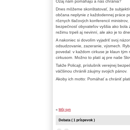
Ozaj nám pomáhajú a nás chránia?
Dnes môžeme skonštatovať, že subjektív
občana neplynie z každodennej práce polí
rôznych tlačových konferencií ministrov
bezpečnosť obyvateľov vyššia ako bola
režimu trpeli aj nevinní, ale ako je to dn
A nakoniec si dovolím vyjadriť svoj názor
odsudzovanie, zazeranie, výsmech. Ryba
povedal: v každom cirkuse je klaun tým
cirkusom. Možno to platí aj pre naše Sl
Takže Policajt, príslušník verejnej bezpe
väčšinou chránili záujmy svojich pánov.
Akoby ich motto: Pomáhať a chrániť plat
«
Môj syn
Debata ( 1 príspevok )