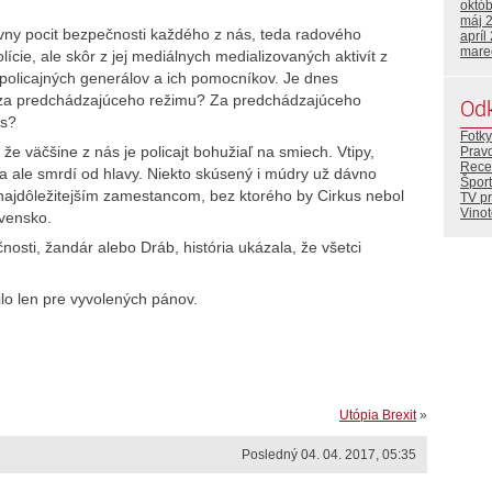
októ
máj 
ny pocit bezpečnosti každého z nás, teda radového
apríl
mare
cie, ale skôr z jej mediálnych medializovaných aktivít z
, policajných generálov a ich pomocníkov. Je dnes
 za predchádzajúceho režimu? Za predchádzajúceho
Od
es?
Fotky
 že väčšine z nás je policajt bohužiaľ na smiech. Vtipy,
Prav
Rece
 ale smrdí od hlavy. Niekto skúsený i múdry už dávno
Šport
 najdôležitejším zamestancom, bez ktorého by Cirkus nebol
TV p
Vino
ovensko.
čnosti, žandár alebo Dráb, história ukázala, že všetci
ilo len pre vyvolených pánov.
Utópia Brexit
»
Posledný 04. 04. 2017, 05:35