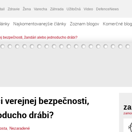
tail
Zdravie
Žena
Varecha
Záhrada
Užitočná
Video
DefenceNews
lánky
Najkomentovanejšie články
Zoznam blogov
Komerčné blog
ejnej bezpečnosti, žandári alebo jednoducho drábi?
ci verejnej bezpečnosti,
za
oducho drábi?
zamos
osta
,
Nezaradené