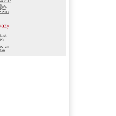
ber 2017
2017
 2017
c 2017
kazy
da.sk
pty
rogram
téka