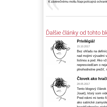
K záverečnému mottu.Napr,policajná ochranka
Ďalšie články od tohto b
Privilégiá!
15.10.2017
Bez ohľadu na definíc
nad mojimi výsadmi v
listinou a pod. Ako v
nepresviedčam o neja
plnohodnotne prežiť, m
Človek ako hrač
28.05.2017
Tento blogový článok
Jouet), ktorý som vid
Pred rokmi mi tento f
ako satirické zamysl
bezohľadnosťou niekto