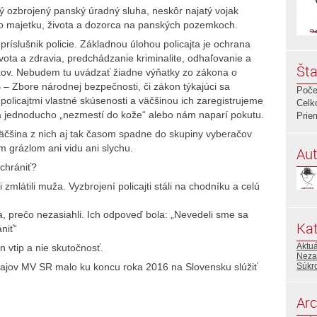
lý ozbrojený panský úradný sluha, neskôr najatý vojak
o majetku, života a dozorca na panských pozemkoch.
e príslušnik policie. Základnou úlohou policajta je ochrana
vota a zdravia, predchádzanie kriminalite, odhaľovanie a
Šta
upkov. Nebudem tu uvádzať žiadne výňatky zo zákona o
 – Zbore národnej bezpečnosti, či zákon týkajúci sa
Poče
olicajtmi vlastné skúsenosti a väčšinou ich zaregistrujeme
Celk
sa jednoducho „nezmestí do kože“ alebo nám naparí pokutu.
Prie
väčšina z nich aj tak časom spadne do skupiny vyberačov
ým grázlom ani vidu ani slychu.
Aut
 chrániť?
i zmlátili muža. Vyzbrojení policajti stáli na chodníku a celú
a, prečo nezasiahli. Ich odpoveď bola: „Nevedeli sme sa
Kat
niť“
Aktu
 vtip a nie skutočnosť.
Neza
Súkr
údajov MV SR malo ku koncu roka 2016 na Slovensku slúžiť
Arc