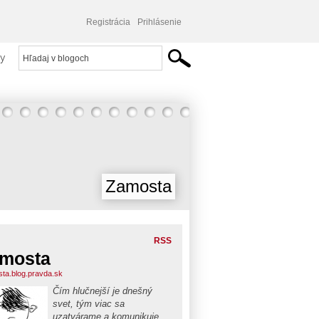
Registrácia
Prihlásenie
y
Zamosta
RSS
mosta
ta.blog.pravda.sk
Čím hlučnejší je dnešný
svet, tým viac sa
uzatvárame a komunikuje