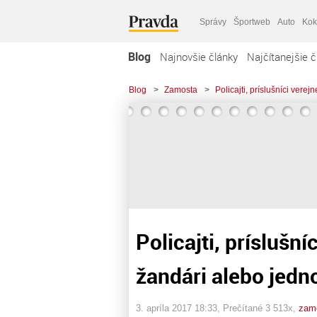
Správy
Športweb
Auto
Kok
Blog
Najnovšie články
Najčítanejšie č
Blog
>
Zamosta
>
Policajti, príslušníci ver
Policajti, príslušní
žandári alebo jedn
3. apríla 2017 18:33
, Prečítané 3 513x,
zam