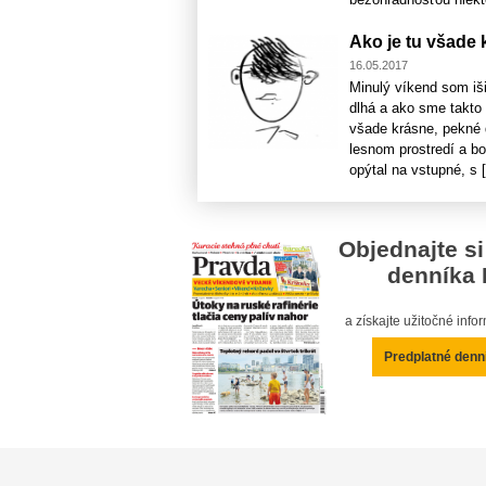
Ako je tu všade 
16.05.2017
Minulý víkend som iš
dlhá a ako sme takto 
všade krásne, pekné d
lesnom prostredí a bo
opýtal na vstupné, s [.
Objednajte si
denníka 
a získajte užitočné inf
Predplatné denn