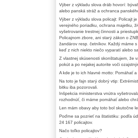
Výber z výkladu slova dráb hovorí: býva
alebo panská stráž a ochranca panskéh
Výber z výkladu slova policajt: Policajt j
verejného poriadku, ochrana majetku, ži
vyšetrovanie trestnej činnosti a priest
Policajnom zbore, ani starý zákon o ZNB
žandárov resp. četníkov. Každý máme s p
keď z nich niekto niečo vyparatí alebo 
Z vlastnej skúsenosti skonštatujem, že 
pokút a po nejakej autorite voči ozajstn
A kde je to ich hlavné motto: Pomáhať a
Na toto je fajn starý dobrý vtip: Extrémist
bitku iba pozorovali.
Inšpekcia ministerstva vnútra vyšetroval
rozhodnúť, či máme pomáhať alebo chrá
Len mám obavy aby toto bol skutočne len
Poďme sa pozrieť na štatistiku: podľa 
24 167 policajtov.
Načo toľko policajtov?