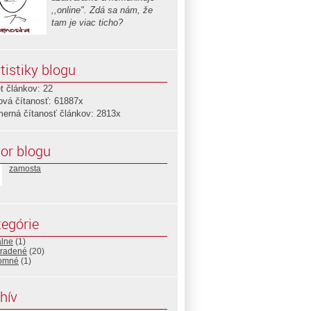
,,online". Zdá sa nám, že
tam je viac ticho?
tistiky blogu
t článkov: 22
ová čítanosť: 61887x
merná čítanosť článkov: 2813x
or blogu
zamosta
egórie
álne
(1)
radené
(20)
omné
(1)
hív