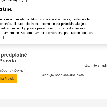
krásne.
iel s mojimi mladšími deťmi do včelárskeho múzea, cesta nebola
prechádzali autom dedinami, dcérka len tak povedala, ako je tu
ediny, pekné lúky, polia a pekní ľudia. Prišli sme do múzea v
lo tam krásne. Keď sme tam prišli privítal nás pán, ktorého som sa
..]
 predplatné
Pravda
stiahnite si ap
ormácie na každý deň
sledujte naše sociálne siete
íka Pravda